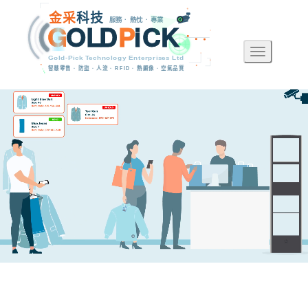
金
采
科
技
服務 · 熱忱 · 專業
G
O
L
D
P
i
C
K
Toggle na
Gold-Pick Technology Enterprises Ltd
智慧零售 · 防盜 · 人流 · RFID · 熱顯像 · 空氣品質