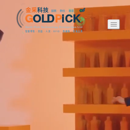
金
采
科
技
服務 · 熱忱 · 專業
G
O
L
D
P
i
C
K
Toggle 
Gold-Pick Technology Enterprises Ltd
智慧零售 · 防盜 · 人流 · RFID · 熱顯像 · 空氣品質