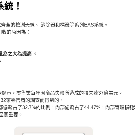
系統！
式齊全的檢測天線、 消除器和標籤等系列EAS系統。
回收的原因為：
量為之大為提高 。
。
顯示，零售業每年因商品失竊所造成的損失達37億美元。
圓的32家零售商的調查而得到的。
偷竊占了32.7%的比例，內部偷竊占了44.47%，內部管理損
言至關重要。