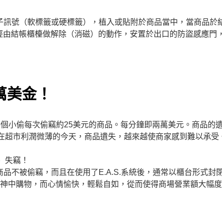
veillance」利用電子訊號（軟標籤或硬標籤），植入或貼附於商品當中，當
經由結帳櫃檯做解除（消磁）的動作，安置於出口的防盜感應門
萬美金！
每個小偷每次偷竊約25美元的商品。每分鐘即兩萬美元。商品的
。在超市利潤微薄的今天，商品遺失，越來越使商家感到難以承受
 失竊！
品不被偷竊，而且在使用了E.A.S.系統後，通常以櫃台形式封
眼神中購物，而心情愉快，輕鬆自如，從而使得商場營業額大幅