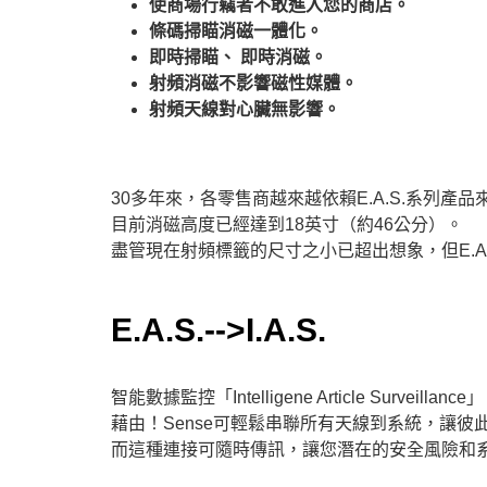
使商場行竊者不敢進入您的商店。
條碼掃瞄消磁一體化。
即時掃瞄、 即時消磁。
射頻消磁不影響磁性媒體。
射頻天線對心臟無影響。
30多年來，各零售商越來越依賴E.A.S.系列產
目前消磁高度已經達到18英寸（約46公分）。
盡管現在射頻標籤的尺寸之小已超出想象，但E.A
E.A.S.-->I.A.S.
智能數據監控「Intelligene Article Surveillance
藉由！Sense可輕鬆串聯所有天線到系統，讓
而這種連接可隨時傳訊，讓您潛在的安全風險和