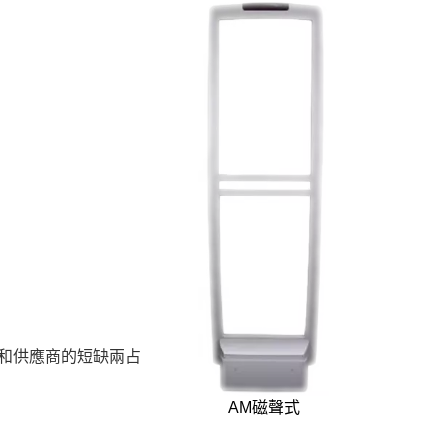
耗和供應商的短缺兩占
AM磁聲式