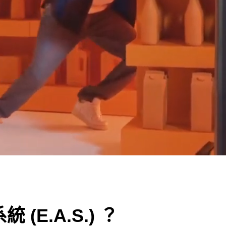
E.A.S.) ？