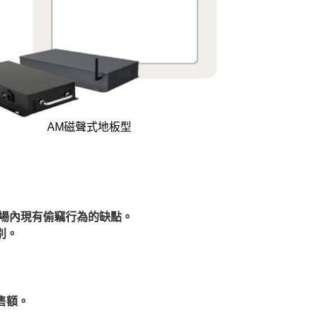
AM磁聲式地板型
賣場內現有偷竊行為的缺點。
別。
售額。