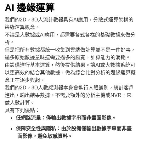
AI 邊緣運算
我們的2D，3D人流計數器具有AI應用，分散式運算架構的
邊緣運算概念。
不論是大數據或AI應用，都需要各式各樣的基礎數據來做分
析。
但是把所有數據都統一收集到雲端做計算並不是一件好事，
過多原始數據意味這需要過多的頻寬，計算能力的消耗。
由設備進行基本運算，然後提供結果。讓AI或大數據系統可
以更高效的結合其他數據，做為綜合比對分析的邊緣運算概
念正在逐步興起。
我們的2D，3D人數感測器本身會進行人體識別，統計客戶
進出，輸出結果數據。不需要額外的分析主機或NVR，來
做人數計算。
具有下列優點：
低網路流量：僅輸出數據字串而非畫面影像。
保障安全性與隱私：由於設備僅輸出數據字串而非畫
面影像，避免敏感資料。