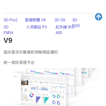
3D Pro2
雲端軟體 V9
3D S9
3D
DS8
2D
人流網站 P3
紅外線 IRS-
FM54
400
V9
面向客流計數器和物聯網設備的
統一資料管理平台