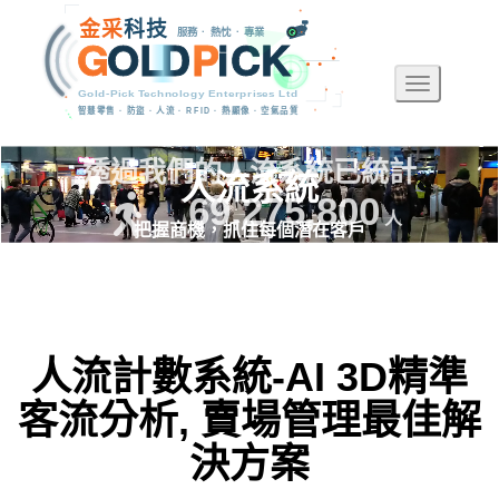
金
采
科
技
服務 · 熱忱 · 專業
G
O
L
D
P
i
C
K
Toggle na
Gold-Pick Technology Enterprises Ltd
智慧零售 · 防盜 · 人流 · RFID · 熱顯像 · 空氣品質
透過我們的人流系統已統計
人流系統
69,275,800
人
把握商機，抓住每個潛在客戶
人流計數系統-AI 3D精準
客流分析, 賣場管理最佳解
決方案